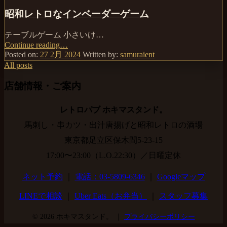
ュ
も
昭和レトロなインベーダーゲーム
ー
ち
ア
ゃ
テーブルゲーム 小さいけ…
ル
チ
Continue reading
“昭
…
し
ク
Posted on:
27 2月 2024
Written by:
samuraient
和
ま
タ
All posts
レ
し
ク
ト
た”
バ
Footer
店舗情報・ご案内
ロ
ン
sidebar
な
バ
イ
レトロパブ ホキマスタンド。
ン”
ン
馬刺し・串カツ・出汁唐揚げと昭和レトロの酒場
ベ
東京都足立区保木間5-23-15
ー
ダ
17:00〜23:00（L.O.22:30）／日曜定休
ー
ゲ
ネット予約
｜
電話：03-5809-6346
｜
Googleマップ
ー
ム”
LINEで相談
｜
Uber Eats（お弁当）
｜
スタッフ募集
© 2026 ホキマスタンド。 ｜
プライバシーポリシー