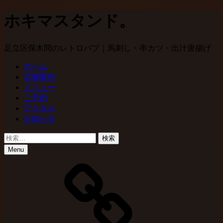
ホキマスタンド。
足立区保木間のレトロパブ｜馬刺し・串カツ・出汁唐揚げ
Primary
ホーム
店舗案内
Menu
メニュー
ご予約
アクセス
お知らせ
Search
検
索:
Menu
各
SNS