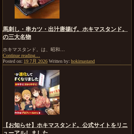
を
探
し
て
い
馬刺し・串カツ・出汁唐揚げ。ホキマスタンド。
る
の三大名物
方
へ
ホキマスタンド。は、昭和…
｜
Continue reading
“馬
…
馬
Posted on:
19 7月 2026
Written by:
hokimastand
刺
刺
し・
し・
串
串
カ
カ
ツ・
ツ・
出
出
汁
汁
唐
唐
揚
揚
げ。
げ
ホ
【お知らせ】ホキマスタンド。公式サイトをリニ
の
キ
ューアルしました