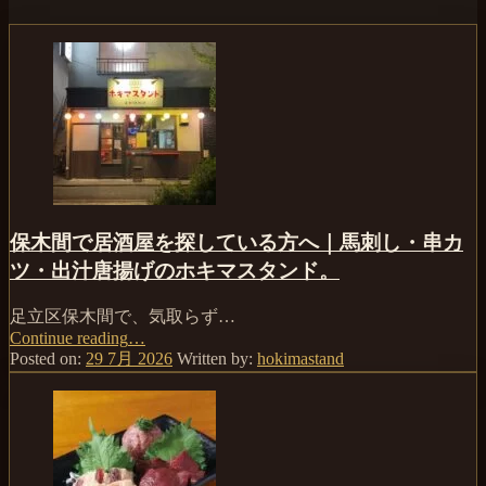
保木間で居酒屋を探している方へ｜馬刺し・串カ
ツ・出汁唐揚げのホキマスタンド。
足立区保木間で、気取らず…
Continue reading
“保
…
Posted on:
29 7月 2026
Written by:
hokimastand
木
間
で
居
酒
屋