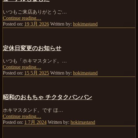
ホ
マ
キ
ス
いつもご来店ありがとうご…
マ
タ
Continue reading
“【お
…
ス
ン
Posted on:
19 3月 2026
Written by:
hokimastand
知
タ
ド。
ら
ン
の
せ】
ド。”
三
ホ
定休日変更のお知らせ
大
キ
名
マ
いつも「ホキマスタンド。…
物”
ス
Continue reading
“定
…
タ
Posted on:
15 5月 2025
Written by:
hokimastand
休
ン
日
ド。
変
公
更
式
昭和のおもちゃ チクタクバンバン
の
サ
お
イ
ホキマスタンド。です ほ…
知
ト
Continue reading
“昭
…
ら
を
Posted on:
1 7月 2024
Written by:
hokimastand
和
せ”
リ
の
ニ
お